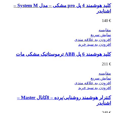
کلید هوشمند 4 پل pro مشکی – مدل System M –
اشنایدر
140
€
مقايسه
نمایش سریع
افزودن به علاقه مندی
افزودن به سبد خرید
کلید هوشمند 6 پل ABB ترموستاتیک مشکی مات
211
€
مقايسه
نمایش سریع
افزودن به علاقه مندی
افزودن به سبد خرید
کنترلر هوشمند روشنایی/پرده – 8کانال Master –
اشنایدر
240
€