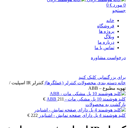
0
مورد
€
0
جستجو
خانه
فروشگاه
پروژه ها
وبلاگ
درباره ما
تماس با ما
درخواست مشاوره
برای بزرگنمایی کلیک کنید
خانه
دسته بندی محصولات
کنترلر (عملگرها)
کنترلر IR اسپلیت /
تهویه مطبوع – ABB
کلید هوشمند 10 پل مشکی مات - ABB
211
€
بازگشت به محصولات
کلید هوشمند 4 پل دارای صفحه نمایش - اشنایدر
222
€