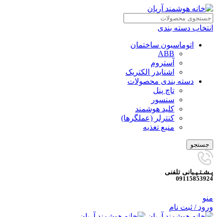
انتخاب دسته بندی
اتوماسیون ساختمان
ABB
آستروم
اشنایدر الکتریک
دسته بندی محصولات
تاچ پنل
سنسور
کلید هوشمند
کنترلر (عملگرها)
منبع تغذیه
جستجو
پـشـتـیـبانی تلفنی
09115853924
منو
ورود / ثبت نام