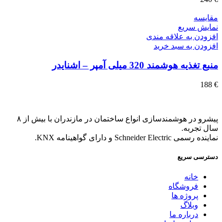
مقايسه
نمایش سریع
افزودن به علاقه مندی
افزودن به سبد خرید
منبع تغذیه هوشمند 320 میلی آمپر – اشنایدر
188
€
پیشرو در هوشمندسازی انواع ساختمان در مازندران با بیش از ۸
سال تجربه.
نماینده رسمی Schneider Electric و دارای گواهینامه KNX.
دسترسی سریع
خانه
فروشگاه
پروژه ها
وبلاگ
درباره ما