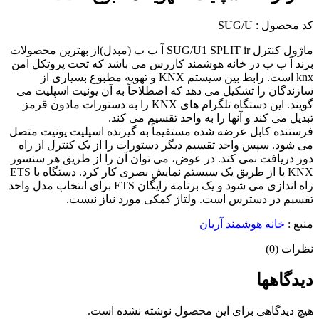
کد محصول : SUG/U
ماژول کنترل SUG/U1 SPLIT ir آ ب ب (مبدل)از بهترین محصولات
برند آ ب ب در خانه هوشمند کاررس می باشد که تحت پروتکل امن
knx است. رابط بین سیستم KNX و تهویه مطبوع بسیاری از
سازندگان را تشکیل می دهد که اصطلاحاً به آن یونیت اسپلیت می
گویند. این دستگاه تلگرام های KNX را به دستورات مادون قرمز
تبدیل می کند و آنها را به واحد تقسیم می کند.
فرستنده کابل عرضه شده مستقیماً به گیرنده اسپلیت یونیت متصل
می شود. سپس واحد تقسیم دیگر دستورات را از یک کنترل از راه
دور دریافت نمی کند. در عوض، می توان آن را از طریق هر سنسور
KNX یا از طریق یک سیستم نمایش بصری کار کرد. دستگاه با ETS
راه اندازی می شود و یک برنامه رایگان ETS برای انتخاب مدل واحد
تقسیم در دسترس است. ولتاژ کمکی مورد نیاز نیست.
منبع :
خانه هوشمند آریان
نظرات (0)
دیدگاهها
هیچ دیدگاهی برای این محصول نوشته نشده است.