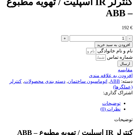
کنترلر IR اسپلیت / تهویه مطبوع
– ABB
192
€
کنترلر
IR
افزودن به سبد خرید
اسپلیت
نام و نام خانوادگی
/
شماره تماس
تهویه
ارسال
مطبوع
مقايسه
-
افزودن به علاقه مندی
ABB
دسته:
ABB
,
اتوماسیون ساختمان
,
دسته بندی محصولات
,
کنترلر
عدد
(عملگرها)
اشتراک گذاری:
توضیحات
نظرات (0)
توضیحات
کنترلر IR اسپلیت / تهویه مطبوع – ABB