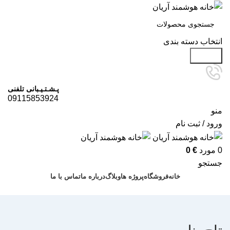
انتخاب دسته بندی
جستجو
پـشـتـیـبانی تلفنی
09115853924
منو
ورود / ثبت نام
0
مورد
€
0
جستجو
خانه
فروشگاه
پروژه ها
وبلاگ
درباره ما
تماس با ما
درخواست مشاوره