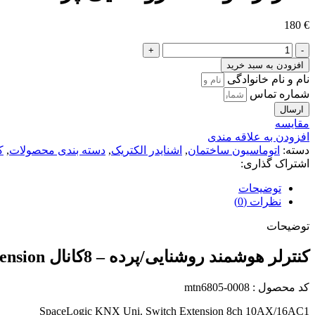
180
€
کنترلر
هوشمند
افزودن به سبد خرید
روشنایی/
نام و نام خانوادگی
پرده
شماره تماس
-
ارسال
8کانال
مقايسه
Extension
افزودن به علاقه مندی
-
دسته:
اتوماسیون ساختمان
,
اشنایدر الکتریک
,
دسته بندی محصولات
,
ک
اشنایدر
اشتراک گذاری:
عدد
توضیحات
نظرات (0)
توضیحات
کنترلر هوشمند روشنایی/پرده – 8کانال Extension – اشنایدر
کد محصول : mtn6805-0008
SpaceLogic KNX Uni. Switch Extension 8ch 10AX/16AC1