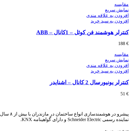
مقايسه
نمایش سریع
افزودن به علاقه مندی
افزودن به سبد خرید
کنترلر هوشمند فن کوئل – 1کانال – ABB
188
€
مقايسه
نمایش سریع
افزودن به علاقه مندی
افزودن به سبد خرید
کنترلر یونیورسال 2 کانال – اشنایدر
51
€
پیشرو در هوشمندسازی انواع ساختمان در مازندران با بیش از ۸ سال تجربه.
نماینده رسمی Schneider Electric و دارای گواهینامه KNX.
دسترسی سریع