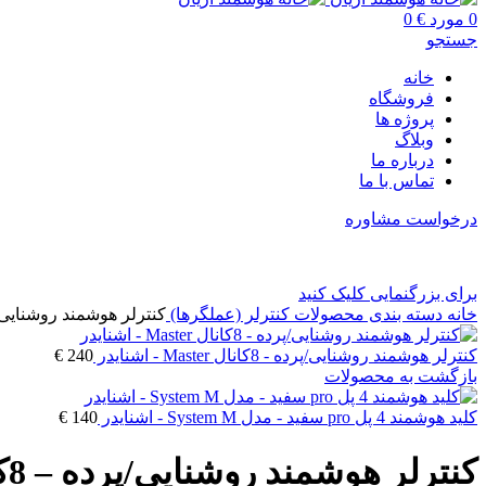
0
مورد
€
0
جستجو
خانه
فروشگاه
پروژه ها
وبلاگ
درباره ما
تماس با ما
درخواست مشاوره
برای بزرگنمایی کلیک کنید
خانه
دسته بندی محصولات
کنترلر (عملگرها)
کنترلر هوشمند روشنایی/پرده – 8کانال ension
کنترلر هوشمند روشنایی/پرده - 8کانال Master - اشنایدر
240
€
بازگشت به محصولات
کلید هوشمند 4 پل pro سفید - مدل System M - اشنایدر
140
€
کنترلر هوشمند روشنایی/پرده – 8کانال Extension – اشنایدر