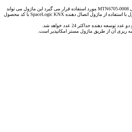
توسعه دهنده سویچ / پرده 8 کانال مستر اشنایدر schneider با کد محصول MTN6805-0008 به منظور افزایش تعداد کانالهای مستر یعنی ماژول MTN6705-0008 مورد استفاده قرار می گیرد این ماژول می تواند
تعداد کانالهای کنترل را تا 8 کانتک برای کنترل 8 خط روشنایی و یا برای افزایش تعداد کنترل پرده تا 4 عدد مورد استفاده قرار گیرد این محصول با استفاده از ماژول اتصال دهنده SpaceLogic KNX با کد محصول