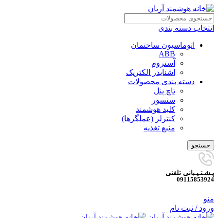
انتخاب دسته بندی
اتوماسیون ساختمان
ABB
آستروم
اشنایدر الکتریک
دسته بندی محصولات
تاچ پنل
سنسور
کلید هوشمند
کنترلر (عملگرها)
منبع تغذیه
جستجو
پـشـتـیـبانی تلفنی
09115853924
منو
ورود / ثبت نام