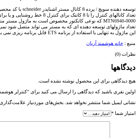
MTN6940-0000 که نوعی کانکتور مخصوص است به ماژول مستر متصل می شود.
تعداد ماژولهای توسعه دهنده ای که به مستر می تواند متصل شود نمی تواند از 2 عدد فراتر رود. لذا تعداد کل شاخه های کنترلی با یک مستر و دو عدد توسعه دهنده حداک
این ماژول به تنهایی با استفاده از برنامه ETS قابل برنامه ریزی نمی باشد و حتما باید در کنار ماژول مستر MTN6705-0008 قرار گیرد و برنامه ریزی آن از طریق ماژول مستر امکانپذیر است.
منبع :
خانه هوشمند آریان
نظرات (0)
دیدگاهها
هیچ دیدگاهی برای این محصول نوشته نشده است.
اولین نفری باشید که دیدگاهی را ارسال می کنید برای “کنترلر هوشمند روشنایی/پرده – 8کانا
نشانی ایمیل شما منتشر نخواهد شد.
بخش‌های موردنیاز علامت‌گذاری 
امتیاز شما
*