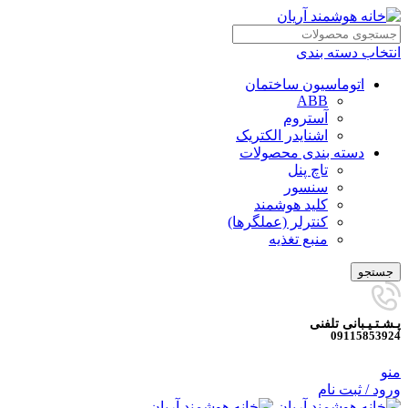
انتخاب دسته بندی
اتوماسیون ساختمان
ABB
آستروم
اشنایدر الکتریک
دسته بندی محصولات
تاچ پنل
سنسور
کلید هوشمند
کنترلر (عملگرها)
منبع تغذیه
جستجو
پـشـتـیـبانی تلفنی
09115853924
منو
ورود / ثبت نام