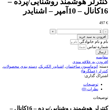
کنترلر هوشمند روشنایی/پرده –
16کانال – 10آمپر – اشنایدر
497
€
کنترلر
هوشمند
افزودن به سبد خرید
روشنایی/
نام و نام خانوادگی
پرده
شماره تماس
-
ارسال
16کانال
مقايسه
-
افزودن به علاقه مندی
10آمپر
دسته:
اتوماسیون ساختمان
,
اشنایدر الکتریک
,
دسته بندی محصولات
,
-
کنترلر (عملگرها)
اشنایدر
اشتراک گذاری:
عدد
توضیحات
نظرات (0)
توضیحات
کنترلر هوشمند روشنایی/پرده – 16کانال –