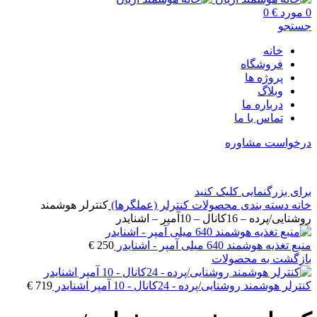
0
مورد
€
0
جستجو
خانه
فروشگاه
پروژه ها
وبلاگ
درباره ما
تماس با ما
درخواست مشاوره
برای بزرگنمایی کلیک کنید
خانه
دسته بندی محصولات
کنترلر (عملگرها)
کنترلر هوشمند
روشنایی/پرده – 16کانال – 10آمپر – اشنایدر
منبع تغذیه هوشمند 640 میلی آمپر - اشنایدر
250
€
بازگشت به محصولات
کنترلر هوشمند روشنایی/پرده - 24کانال - 10 آمپر اشنایدر
719
€