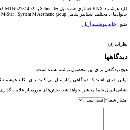
کلید
خانوادهای مختلف اشنایدر شامل M-Arc ، M-Elegance ، M-Plan ، M-Plan glass ، M-Smart ، M-Star ، System M Aesthetic group سازگاری داشته باشد.
منبع :
خانه هوشمند آریان
نظرات (0)
دیدگاهها
هیچ دیدگاهی برای این محصول نوشته نشده است.
اولین نفری باشید که دیدگاهی را ارسال می کنید برای “کلید هوشمند 8 پل مشکی – مدل System M – اشنایدر”
نشانی ایمیل شما منتشر نخواهد شد.
بخش‌های موردنیاز علامت‌گذاری 
امتیاز شما
*