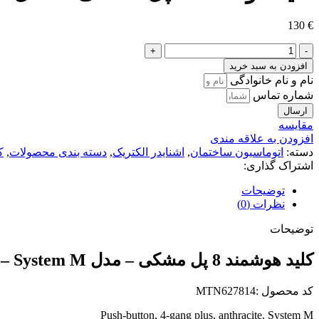
130
€
کلید
هوشمند
افزودن به سبد خرید
8
نام و نام خانوادگی
پل
شماره تماس
مشکی
ارسال
-
مقايسه
مدل
افزودن به علاقه مندی
System
دسته:
اتوماسیون ساختمان
,
اشنایدر الکتریک
,
دسته بندی محصولات
,
ک
M
اشتراک گذاری:
-
اشنایدر
توضیحات
عدد
نظرات (0)
توضیحات
کلید هوشمند 8 پل مشکی – مدل System M – اشنایدر
کد محصول :MTN627814
Push-button, 4-gang plus, anthracite, System M