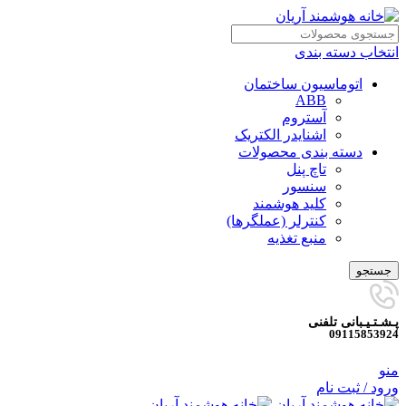
انتخاب دسته بندی
اتوماسیون ساختمان
ABB
آستروم
اشنایدر الکتریک
دسته بندی محصولات
تاچ پنل
سنسور
کلید هوشمند
کنترلر (عملگرها)
منبع تغذیه
جستجو
پـشـتـیـبانی تلفنی
09115853924
منو
ورود / ثبت نام