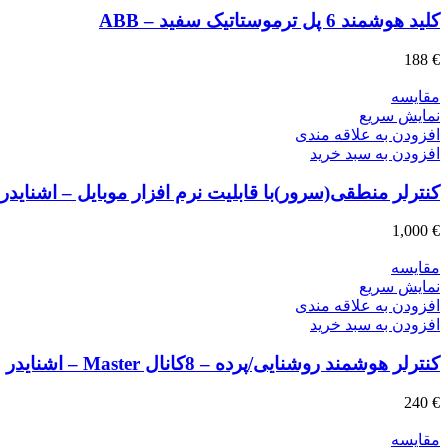
کلید هوشمند 6 پل ترموستاتیک سفید – ABB
188
€
مقايسه
نمایش سریع
افزودن به علاقه مندی
افزودن به سبد خرید
کنترلر منطقی(سرور)با قابلیت نرم افزار موبایل – اشنایدر
1,000
€
مقايسه
نمایش سریع
افزودن به علاقه مندی
افزودن به سبد خرید
کنترلر هوشمند روشنایی/پرده – 8کانال Master – اشنایدر
240
€
مقايسه