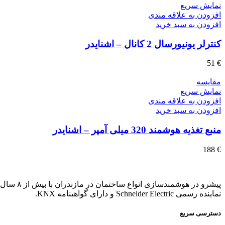
نمایش سریع
افزودن به علاقه مندی
افزودن به سبد خرید
کنترلر یونیورسال 2 کانال – اشنایدر
51
€
مقايسه
نمایش سریع
افزودن به علاقه مندی
افزودن به سبد خرید
منبع تغذیه هوشمند 320 میلی آمپر – اشنایدر
188
€
پیشرو در هوشمندسازی انواع ساختمان در مازندران با بیش از ۸ سال تجربه.
نماینده رسمی Schneider Electric و دارای گواهینامه KNX.
دسترسی سریع