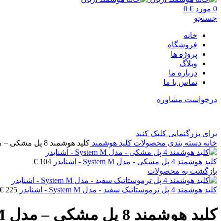
0
مورد
€
0
جستجو
خانه
فروشگاه
پروژه ها
وبلاگ
درباره ما
تماس با ما
درخواست مشاوره
برای بزرگنمایی کلیک کنید
خانه
دسته بندی محصولات
کلید هوشمند
کلید هوشمند 8 پل مشکی – مدل System M – اشنایدر
کلید هوشمند 4 پل مشکی - مدل System M - اشنایدر
104
€
بازگشت به محصولات
کلید هوشمند 4 پل ترموستاتیک سفید - مدل System M - اشنایدر
225
€
کلید هوشمند 8 پل مشکی – مدل System M – اشنایدر