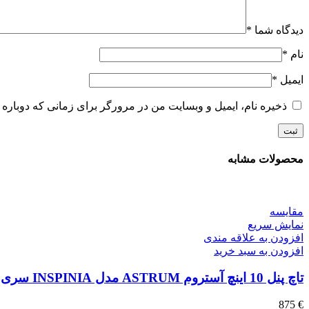
دیدگاه شما
*
نام
*
ایمیل
*
ذخیره نام، ایمیل و وبسایت من در مرورگر برای زمانی که دوباره 
محصولات مشابه
مقايسه
نمایش سریع
افزودن به علاقه مندی
افزودن به سبد خرید
تاچ پنل 10 اینچ آستروم ASTRUM مدل INSPINIA سری SQ (نقره ای،طلایی و مشکی)
875
€