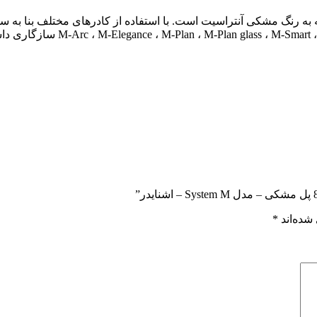
 هوشمند KNX فشاری هشت پل Schneider با کد MTN627814 که به رنگ مشکی آنتراسیت است. با استفاده
شده‌اند
*