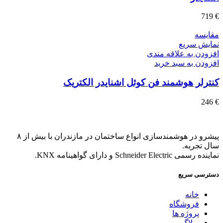
719
€
مقايسه
نمایش سریع
افزودن به علاقه مندی
افزودن به سبد خرید
کنترلر هوشمند فن کوئل اشنایدر الکتریک
246
€
پیشرو در هوشمندسازی انواع ساختمان در مازندران با بیش از ۸
سال تجربه.
نماینده رسمی Schneider Electric و دارای گواهینامه KNX.
دسترسی سریع
خانه
فروشگاه
پروژه ها
وبلاگ