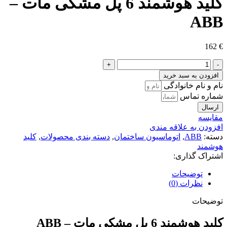
کلید هوشمند 6 پل مشکی مات –
ABB
162
€
کلید
هوشمند
افزودن به سبد خرید
6
نام و نام خانوادگی
پل
شماره تماس
مشکی
ارسال
مات
مقايسه
-
افزودن به علاقه مندی
ABB
دسته:
ABB
,
اتوماسیون ساختمان
,
دسته بندی محصولات
,
کلید
عدد
هوشمند
اشتراک گذاری:
توضیحات
نظرات (0)
توضیحات
کلید هوشمند 6 پل مشکی مات – ABB