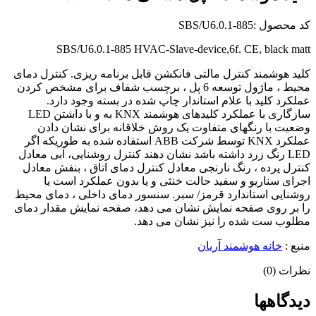
کد محصول :SBS/U6.0.1-885
SBS/U6.0.1-885 HVAC-Slave-device,6f. CE, black matt
کلید هوشمند کنترل مالتی فانکشن قابل برنامه ریزی. کنترل دمای
محیط ، ماژول توسعه 6 پل ، برچسب شفاف برای مشخص کردن
عملکرد کلید با علام استاندار چاپ شده در بسته وجود دارد.
سازگاری با عملکرد کلیدهای هوشمند KNX به و با داشتن LED
وضعیت با رنگهای متفاوت یک روش خلاقانه برای نشان دادن
عملکرد KNX توسط شرکت ABB استفاده شده به طوریکه اگر
LED رنگ زرد داشته باشد نشان دهند کنترل روشنایی، آبی معادل
کنترل پرده ، رنگ نارنجی معادل کنترل دمای اتاق ، بنفش معادل
اجرای سناریو و سفید حالت خنثی و یا بدون عملکرد است یا
روشنایی استاندارد قرمز/ سبر. سنسور دمای داخلی ، دمای محیط
را بر روی صفحه نمایش نشان می دهد، صفحه نمایش مقدار دمای
مطلوب ست شده را نیز نشان می دهد.
منبع :
خانه هوشمند آریان
نظرات (0)
دیدگاهها