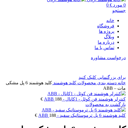
0
مورد
€
0
جستجو
خانه
فروشگاه
پروژه ها
وبلاگ
درباره ما
تماس با ما
درخواست مشاوره
برای بزرگنمایی کلیک کنید
خانه
دسته بندی محصولات
کلید هوشمند
کلید هوشمند 6 پل مشکی
مات – ABB
کنترلر هوشمند فن کوئل - 1کانال - ABB
188
€
بازگشت به محصولات
کلید هوشمند 6 پل ترموستاتیک سفید - ABB
188
€