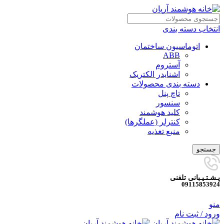
انتخاب دسته بندی
اتوماسیون ساختمان
ABB
آستروم
اشنایدر الکتریک
دسته بندی محصولات
تاچ پنل
سنسور
کلید هوشمند
کنترلر (عملگرها)
منبع تغذیه
جستجو
پـشـتـیـبانی تلفنی
09115853924
منو
ورود / ثبت نام