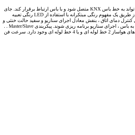
کلید هوشمند KNX براحتی برای کنترل ادوات هوشمند ساختمان قابل برنامه ریزی است. با استفاده از باس کوپلری که داخل کلید هست می تواند به خط باس KNX متصل شود و با باس ارتباط برقرار کند. جای
خاصی بر روی کلید تعبیه شده که می توان عملکرد کیلد را با استفاده از لیبل مخصوص مشخص کرد. عملکردها و ارسال پیام به باس KNX از طریق یک مفهوم رنگی مبتکرانه با استفاده از LED رنگی تعبیه
ل کنترل دمای اتاق ، بنفش معادل اجرای سناریو و سفید حالت خنثی و
یا بدون عملکرد است یا روشنایی استاندارد قرمز/ سبر. کلیدهای فشاری می توانند برای سویچ کردن ، دیم کردن ، کنترل پرده ، ارسال مقدار به باس ، اجرای سناریو برنامه ریزی شوند. پیکربندی Master/Slave . .
با استفاده از این کلید می توان دمای مطلوب مورد نیاز خود را کنترل کرد (کنترل سیستم سرمایشی و گرمایشی) امکان استفاده با سیستم های هواساز 2 خط لوله ای و یا 4 خط لوله ای وجود دارد. سرعت فن