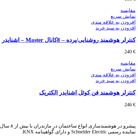
مقايسه
نمایش سریع
افزودن به علاقه مندی
افزودن به سبد خرید
کنترلر هوشمند روشنایی/پرده – 8کانال Master – اشنایدر
240
€
مقايسه
نمایش سریع
افزودن به علاقه مندی
افزودن به سبد خرید
کنترلر هوشمند فن کوئل اشنایدر الکتریک
246
€
پیشرو در هوشمندسازی انواع ساختمان در مازندران با بیش از ۸ سال تجربه.
نماینده رسمی Schneider Electric و دارای گواهینامه KNX.