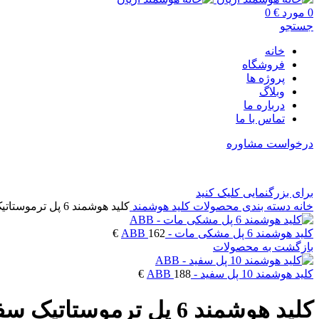
0
مورد
€
0
جستجو
خانه
فروشگاه
پروژه ها
وبلاگ
درباره ما
تماس با ما
درخواست مشاوره
برای بزرگنمایی کلیک کنید
خانه
دسته بندی محصولات
کلید هوشمند
کلید هوشمند 6 پل ترموستاتیک سفید – ABB
کلید هوشمند 6 پل مشکی مات - ABB
162
€
بازگشت به محصولات
کلید هوشمند 10 پل سفید - ABB
188
€
کلید هوشمند 6 پل ترموستاتیک سفید – ABB