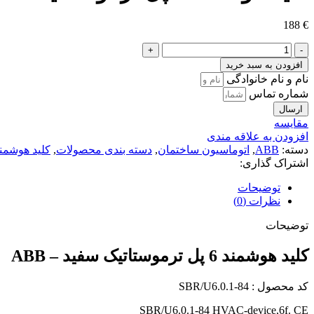
188
€
کلید
هوشمند
افزودن به سبد خرید
6
نام و نام خانوادگی
پل
شماره تماس
ترموستاتیک
ارسال
سفید
مقايسه
-
افزودن به علاقه مندی
ABB
دسته:
ABB
,
اتوماسیون ساختمان
,
دسته بندی محصولات
,
کلید هوشمن
عدد
اشتراک گذاری:
توضیحات
نظرات (0)
توضیحات
کلید هوشمند 6 پل ترموستاتیک سفید – ABB
کد محصول : SBR/U6.0.1-84
SBR/U6.0.1-84 HVAC-device,6f. CE