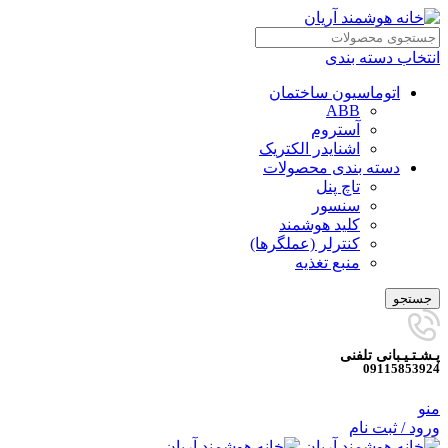
انتخاب دسته بندی
اتوماسیون ساختمان
ABB
آستروم
اشنایدر الکتریک
دسته بندی محصولات
تاچ پنل
سنسور
کلید هوشمند
کنترلر (عملگرها)
منبع تغذیه
جستجو
پـشـتـیـبانی تلفنی
09115853924
منو
ورود / ثبت نام