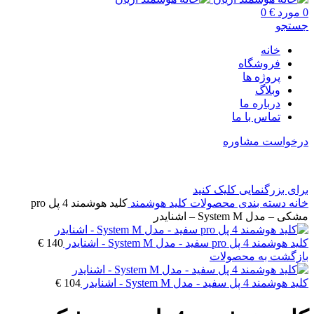
0
مورد
€
0
جستجو
خانه
فروشگاه
پروژه ها
وبلاگ
درباره ما
تماس با ما
درخواست مشاوره
برای بزرگنمایی کلیک کنید
خانه
دسته بندی محصولات
کلید هوشمند
کلید هوشمند 4 پل pro
مشکی – مدل System M – اشنایدر
کلید هوشمند 4 پل pro سفید - مدل System M - اشنایدر
140
€
بازگشت به محصولات
کلید هوشمند 4 پل سفید - مدل System M - اشنایدر
104
€