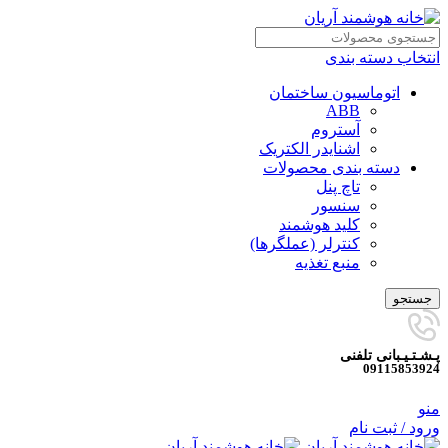
انتخاب دسته بندی
اتوماسیون ساختمان
ABB
آستروم
اشنایدر الکتریک
دسته بندی محصولات
تاچ پنل
سنسور
کلید هوشمند
کنترلر (عملگرها)
منبع تغذیه
جستجو
پـشـتـیـبانی تلفنی
09115853924
منو
ورود / ثبت نام