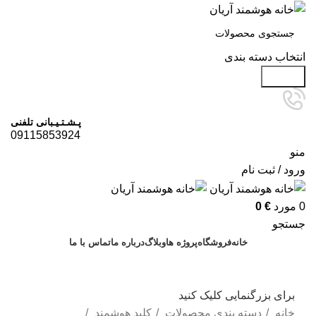
انتخاب دسته بندی
جستجو
پـشـتـیـبانی تلفنی
09115853924
منو
ورود / ثبت نام
0
مورد
€
0
جستجو
خانه
فروشگاه
پروژه ها
وبلاگ
درباره ما
تماس با ما
درخواست مشاوره
برای بزرگنمایی کلیک کنید
خانه
دسته بندی محصولات
کلید هوشمند