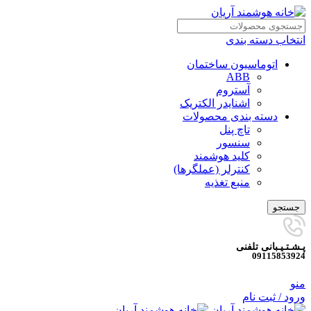
انتخاب دسته بندی
اتوماسیون ساختمان
ABB
آستروم
اشنایدر الکتریک
دسته بندی محصولات
تاچ پنل
سنسور
کلید هوشمند
کنترلر (عملگرها)
منبع تغذیه
جستجو
پـشـتـیـبانی تلفنی
09115853924
منو
ورود / ثبت نام