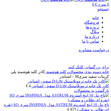
0
مورد
€
0
جستجو
خانه
فروشگاه
پروژه ها
وبلاگ
درباره ما
تماس با ما
درخواست مشاوره
برای بزرگنمایی کلیک کنید
خانه
دسته بندی محصولات
کلید هوشمند
کادر کلید هوشمند پلی
کربنات سفید سریM – اشنایدر
کادر تک خانه ترموپلاستیک D-Life سفید - اشنایدر
4
€
بازگشت به محصولات
تاچ پنل 10 اینچ آستروم ASTRUM مدل INSPINIA سری SQ (نقره
ای،طلایی و مشکی)
875
€