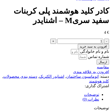
کادر کلید هوشمند پلی کربنات
سفید سریM – اشنایدر
4
€
کادر
کلید
افزودن به سبد خرید
هوشمند
نام و نام خانوادگی
پلی
شماره تماس
کربنات
ارسال
سفید
مقايسه
سریM
افزودن به علاقه مندی
-
دسته:
اتوماسیون ساختمان
,
اشنایدر الکتریک
,
دسته بندی محصولات
,
اشنایدر
کلید هوشمند
عدد
اشتراک گذاری:
توضیحات
نظرات (0)
توضیحات