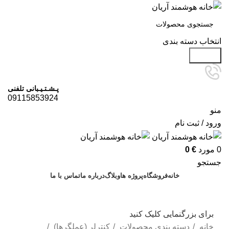
انتخاب دسته بندی
جستجو
پـشـتـیـبانی تلفنی
09115853924
منو
ورود / ثبت نام
0
مورد
€
0
جستجو
خانه
فروشگاه
پروژه ها
وبلاگ
درباره ما
تماس با ما
درخواست مشاوره
برای بزرگنمایی کلیک کنید
خانه
دسته بندی محصولات
کنترلر (عملگرها)