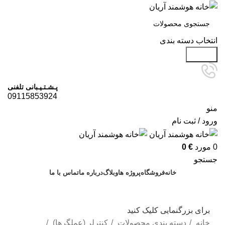
انتخاب دسته بندی
جستجو
پـشـتـیـبانی تلفنی
09115853924
منو
ورود / ثبت نام
0
مورد
€
0
جستجو
خانه
فروشگاه
پروژه ها
وبلاگ
درباره ما
تماس با ما
درخواست مشاوره
برای بزرگنمایی کلیک کنید
خانه
دسته بندی محصولات
کنترلر (عملگرها)