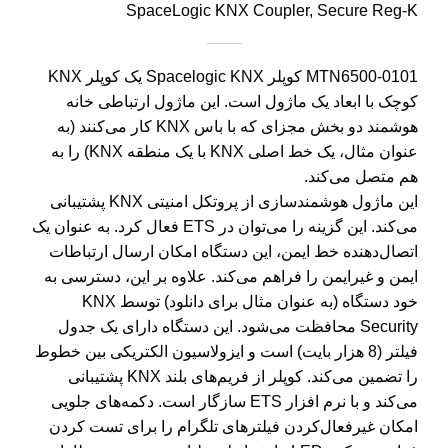
SpaceLogic KNX Coupler, Secure Reg-K
MTN6500-0101 کوپلر Spacelogic KNX یک کوپلر KNX
کوچک با ابعاد یک ماژول است. این ماژول ارتباطی خانه
هوشمند دو بخش مجزای که با باس KNX کار می‌کنند (به
عنوان مثال، یک خط اصلی KNX با یک منطقه KNX) را به
هم متصل می‌کند.
این ماژول هوشمندسازی از پروتکل امنیتی KNX پشتیبانی
می‌کند. این گزینه را می‌توان در ETS فعال کرد. به عنوان یک
اتصال‌دهنده خط ایمن، این دستگاه امکان ارسال ارتباطات
ایمن و غیر‌ایمن را فراهم می‌کند. علاوه بر این، دسترسی به
خود دستگاه (به عنوان مثال برای دانلود) توسط KNX
Security محافظت می‌شود. این دستگاه دارای یک جدول
فیلتر (8 هزار بایت) است و ایزولاسیون الکتریکی بین خطوط
را تضمین می‌کند. کوپلر از فریم‌های بلند KNX پشتیبانی
می‌کند و با نرم افزار ETS سازگار است. دکمه‌های جلویی
امکان غیرفعال‌کردن فیلترهای تلگرام را برای تست کردن