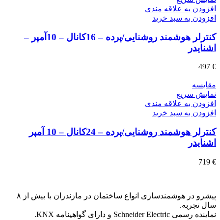
افزودن به علاقه مندی
افزودن به سبد خرید
کنترلر هوشمند روشنایی/پرده – 16کانال – 10آمپر –
اشنایدر
497
€
مقايسه
نمایش سریع
افزودن به علاقه مندی
افزودن به سبد خرید
کنترلر هوشمند روشنایی/پرده – 24کانال – 10 آمپر
اشنایدر
719
€
پیشرو در هوشمندسازی انواع ساختمان در مازندران با بیش از ۸
سال تجربه.
نماینده رسمی Schneider Electric و دارای گواهینامه KNX.