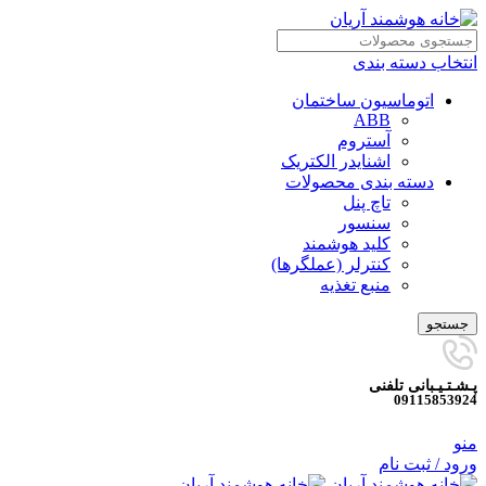
انتخاب دسته بندی
اتوماسیون ساختمان
ABB
آستروم
اشنایدر الکتریک
دسته بندی محصولات
تاچ پنل
سنسور
کلید هوشمند
کنترلر (عملگرها)
منبع تغذیه
جستجو
پـشـتـیـبانی تلفنی
09115853924
منو
ورود / ثبت نام