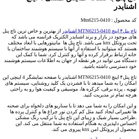
اشنایدر
کد محصول : Mtn6215-0410
تاچ‌ پنل۴ اینچ MTN6215-0410 اشنایدر
از بهترین و خاص ترین تاچ پنل
های موجود در بازار و برند اشنایدر الکتریک فرانسه می باشد که
تحت پروتکل knx می باشد. تاچ پنل ها مانیتورهایی با ابعاد مختلف
هستند که میتوانید با استفاده از آنها با سیستم هوشمند ساختمان یا
خانه ارتباط برقرار کرده و آنها رو کنترل کرد. شما با کمک این
دستگاه می توانید در هر نقطه از جهان به اطلاعات سیستم هوشمند
خود دسترسی داشته باشید.
تاچ‌ پنل۴ اینچ MTN6215-0410 اشنایدر با صفحه نمایشگر 4 اینچی این
امکان را به شما میدهد تا با فشردن یک کلید روشنایی، سیستم های
تهویه ، پرده برقی، کرکره ها، موسیقی و کیفیت هوا رو به راحتی
هرچه تمام تر مدیریت کنید.
و این امکان را به شما می دهد تا با سناریو های دلخواه برای صحنه
ها تغییراتی ایجاد کنید مثل کم کردن نور چراغ ها و کنترل پرده ها
.طراحی بسیار شیک و زیبای این تاچ پنل با ترکیب رنگ مشکی
احساس دلپذیری به هنگام استفاده به شما منتقل می کند. این
محصول از پروتکل امن knx پیروی می کند.