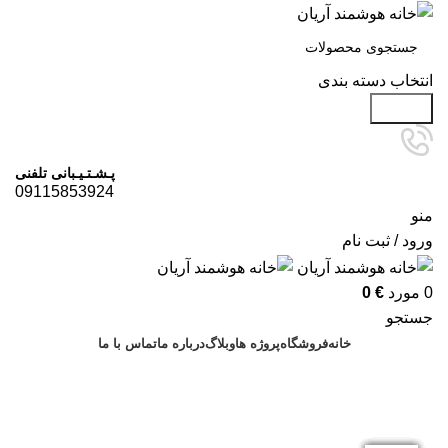
انتخاب دسته بندی
جستجو
پـشـتـیـبانی تلفنی
09115853924
منو
ورود / ثبت نام
0
مورد
€
0
جستجو
خانه
فروشگاه
پروژه ها
وبلاگ
درباره ما
تماس با ما
درخواست مشاوره
وبلاگ
بلاگ