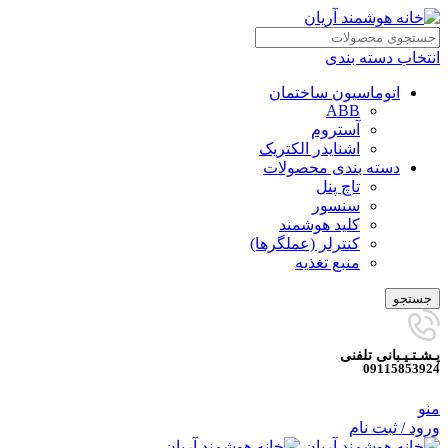
انتخاب دسته بندی
اتوماسیون ساختمان
ABB
آستروم
اشنایدر الکتریک
دسته بندی محصولات
تاچ پنل
سنسور
کلید هوشمند
کنترلر (عملگرها)
منبع تغذیه
جستجو
پـشـتـیـبانی تلفنی
09115853924
منو
ورود / ثبت نام