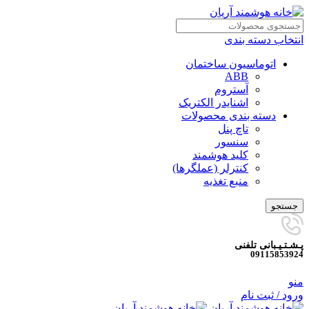
انتخاب دسته بندی
اتوماسیون ساختمان
ABB
آستروم
اشنایدر الکتریک
دسته بندی محصولات
تاچ پنل
سنسور
کلید هوشمند
کنترلر (عملگرها)
منبع تغذیه
جستجو
پـشـتـیـبانی تلفنی
09115853924
منو
ورود / ثبت نام