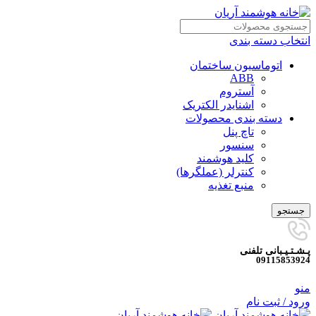
انتخاب دسته بندی
اتوماسیون ساختمان
ABB
آستروم
اشنایدر الکتریک
دسته بندی محصولات
تاچ پنل
سنسور
کلید هوشمند
کنترلر (عملگرها)
منبع تغذیه
جستجو
پـشـتـیـبانی تلفنی
09115853924
منو
ورود / ثبت نام