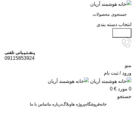
انتخاب دسته بندی
جستجو
پـشـتـیـبانی تلفنی
09115853924
منو
ورود / ثبت نام
0
مورد
€
0
جستجو
خانه
فروشگاه
پروژه ها
وبلاگ
درباره ما
تماس با ما
درخواست مشاوره
آرشیو برچسب ها: هوشمند سازی
ساختمان محمودآباد