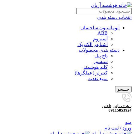
انتخاب دسته بندی
اتوماسیون ساختمان
ABB
آستروم
اشنایدر الکتریک
دسته بندی محصولات
تاچ پنل
سنسور
کلید هوشمند
کنترلر (عملگرها)
منبع تغذیه
جستجو
پـشـتـیـبانی تلفنی
09115853924
منو
ورود / ثبت نام