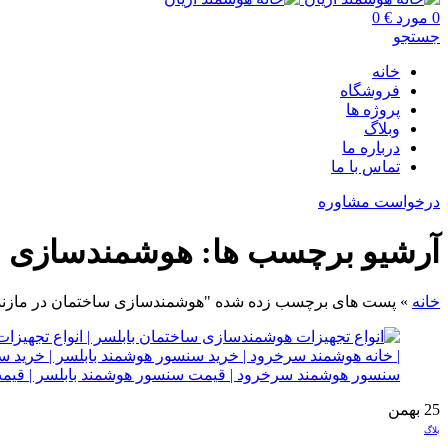
0
مورد
€
0
جستجو
خانه
فروشگاه
پروژه ها
وبلاگ
درباره ما
تماس با ما
درخواست مشاوره
آرشیو برچسب ها: هوشمندسازی سا
خانه
»
پست های برچسب زده شده "هوشمندسازی ساختمان در مازند
25
بهمن
بلاگ