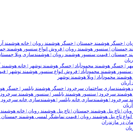
یان
آریان
ریان
یان