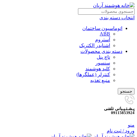
انتخاب دسته بندی
اتوماسیون ساختمان
ABB
آستروم
اشنایدر الکتریک
دسته بندی محصولات
تاچ پنل
سنسور
کلید هوشمند
کنترلر (عملگرها)
منبع تغذیه
جستجو
پـشـتـیـبانی تلفنی
09115853924
منو
ورود / ثبت نام