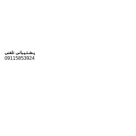
پـشـتـیـبانی تلفنی
09115853924