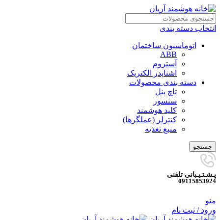
انتخاب دسته بندی
اتوماسیون ساختمان
ABB
آستروم
اشنایدر الکتریک
دسته بندی محصولات
تاچ پنل
سنسور
کلید هوشمند
کنترلر (عملگرها)
منبع تغذیه
جستجو
پـشـتـیـبانی تلفنی
09115853924
منو
ورود / ثبت نام