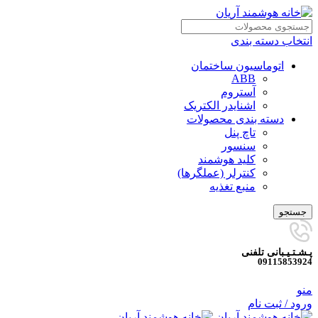
انتخاب دسته بندی
اتوماسیون ساختمان
ABB
آستروم
اشنایدر الکتریک
دسته بندی محصولات
تاچ پنل
سنسور
کلید هوشمند
کنترلر (عملگرها)
منبع تغذیه
جستجو
پـشـتـیـبانی تلفنی
09115853924
منو
ورود / ثبت نام