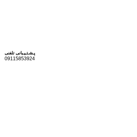
پـشـتـیـبانی تلفنی
09115853924