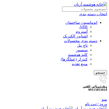
انتخاب دسته بندی
اتوماسیون ساختمان
ABB
آستروم
اشنایدر الکتریک
دسته بندی محصولات
تاچ پنل
سنسور
کلید هوشمند
کنترلر (عملگرها)
منبع تغذیه
جستجو
پـشـتـیـبانی تلفنی
09115853924
منو
ورود / ثبت نام