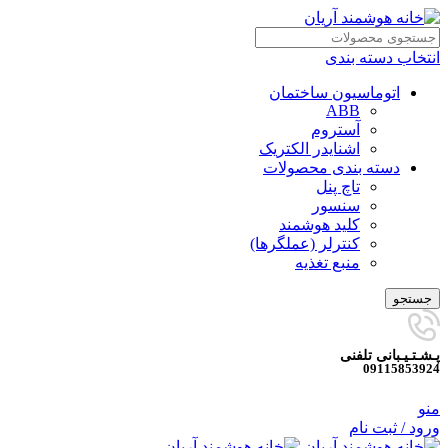
انتخاب دسته بندی
اتوماسیون ساختمان
ABB
آستروم
اشنایدر الکتریک
دسته بندی محصولات
تاچ پنل
سنسور
کلید هوشمند
کنترلر (عملگرها)
منبع تغذیه
جستجو
پـشـتـیـبانی تلفنی
09115853924
منو
ورود / ثبت نام