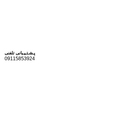
پـشـتـیـبانی تلفنی
09115853924