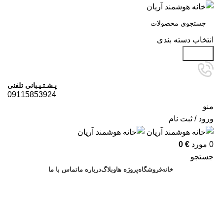
انتخاب دسته بندی
جستجو
پـشـتـیـبانی تلفنی
09115853924
منو
ورود / ثبت نام
0
مورد
€
0
جستجو
خانه
فروشگاه
پروژه ها
وبلاگ
درباره ما
تماس با ما
درخواست مشاوره
آرشیو برچسب ها: فروش انواع
سنسور هوشمند چمستان