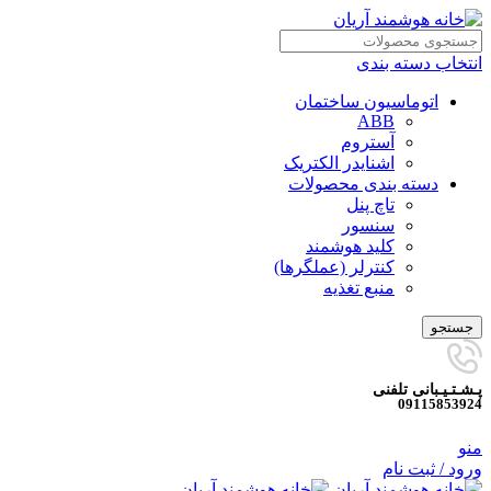
انتخاب دسته بندی
اتوماسیون ساختمان
ABB
آستروم
اشنایدر الکتریک
دسته بندی محصولات
تاچ پنل
سنسور
کلید هوشمند
کنترلر (عملگرها)
منبع تغذیه
جستجو
پـشـتـیـبانی تلفنی
09115853924
منو
ورود / ثبت نام