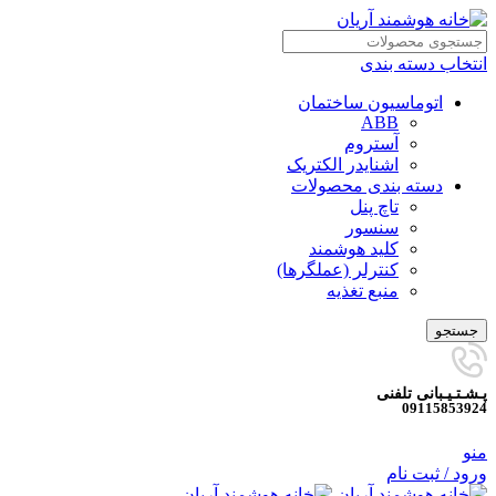
انتخاب دسته بندی
اتوماسیون ساختمان
ABB
آستروم
اشنایدر الکتریک
دسته بندی محصولات
تاچ پنل
سنسور
کلید هوشمند
کنترلر (عملگرها)
منبع تغذیه
جستجو
پـشـتـیـبانی تلفنی
09115853924
منو
ورود / ثبت نام