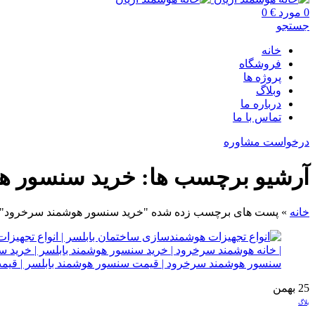
0
مورد
€
0
جستجو
خانه
فروشگاه
پروژه ها
وبلاگ
درباره ما
تماس با ما
درخواست مشاوره
آرشیو برچسب ها: خرید سنسور 
خانه
»
پست های برچسب زده شده "خرید سنسور هوشمند سرخرود"
25
بهمن
بلاگ