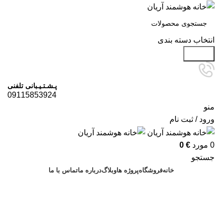
انتخاب دسته بندی
جستجو
پـشـتـیـبانی تلفنی
09115853924
منو
ورود / ثبت نام
0
مورد
€
0
جستجو
خانه
فروشگاه
پروژه ها
وبلاگ
درباره ما
تماس با ما
درخواست مشاوره
آرشیو برچسب ها: خانه هوشمند
نوشهر