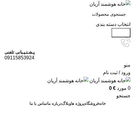
انتخاب دسته بندی
جستجو
پـشـتـیـبانی تلفنی
09115853924
منو
ورود / ثبت نام
0
مورد
€
0
جستجو
خانه
فروشگاه
پروژه ها
وبلاگ
درباره ما
تماس با ما
درخواست مشاوره
آرشیو برچسب ها: حسگر هوشمند
چمستان