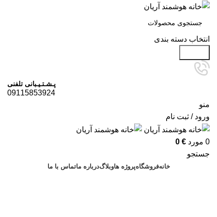
انتخاب دسته بندی
جستجو
پـشـتـیـبانی تلفنی
09115853924
منو
ورود / ثبت نام
0
مورد
€
0
جستجو
خانه
فروشگاه
پروژه ها
وبلاگ
درباره ما
تماس با ما
درخواست مشاوره
آرشیو برچسب ها: حسگر هوشمند
سرخرود