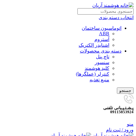
انتخاب دسته بندی
اتوماسیون ساختمان
ABB
آستروم
اشنایدر الکتریک
دسته بندی محصولات
تاچ پنل
سنسور
کلید هوشمند
کنترلر (عملگرها)
منبع تغذیه
جستجو
پـشـتـیـبانی تلفنی
09115853924
منو
ورود / ثبت نام