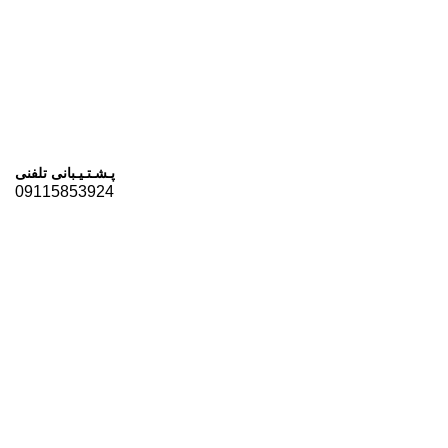
پـشـتـیـبانی تلفنی
09115853924