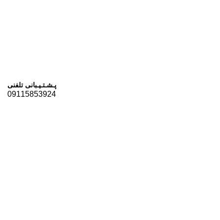
پـشـتـیـبانی تلفنی
09115853924