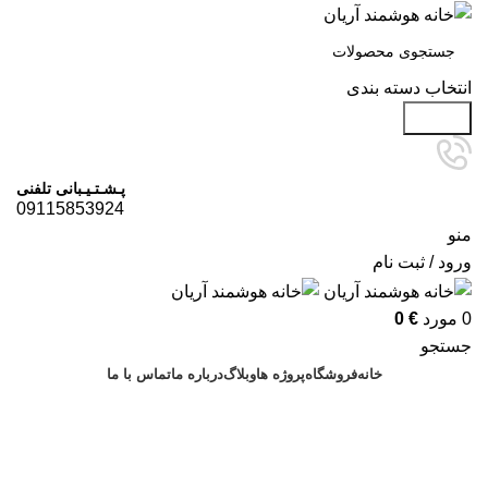
انتخاب دسته بندی
جستجو
پـشـتـیـبانی تلفنی
09115853924
منو
ورود / ثبت نام
0
مورد
€
0
جستجو
خانه
فروشگاه
پروژه ها
وبلاگ
درباره ما
تماس با ما
درخواست مشاوره
آرشیو برچسب ها: تاچ پنل هوشمند
محمودآباد