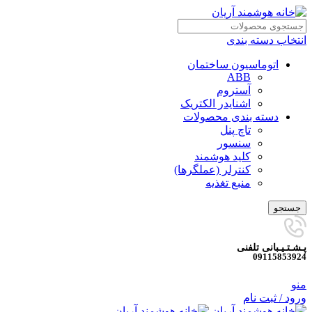
انتخاب دسته بندی
اتوماسیون ساختمان
ABB
آستروم
اشنایدر الکتریک
دسته بندی محصولات
تاچ پنل
سنسور
کلید هوشمند
کنترلر (عملگرها)
منبع تغذیه
جستجو
پـشـتـیـبانی تلفنی
09115853924
منو
ورود / ثبت نام