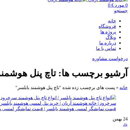
0
مورد
€
0
جستجو
خانه
فروشگاه
پروژه ها
وبلاگ
درباره ما
تماس با ما
درخواست مشاوره
آرشیو برچسب ها: تاچ پنل هوشمند
خانه
»
پست های برچسب زده شده "تاچ پنل هوشمند بابلسر"
24
بهمن
بلاگ