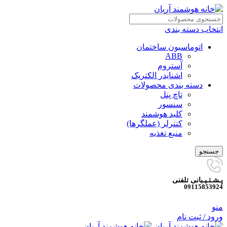
انتخاب دسته بندی
اتوماسیون ساختمان
ABB
آستروم
اشنایدر الکتریک
دسته بندی محصولات
تاچ پنل
سنسور
کلید هوشمند
کنترلر (عملگرها)
منبع تغذیه
جستجو
پـشـتـیـبانی تلفنی
09115853924
منو
ورود / ثبت نام