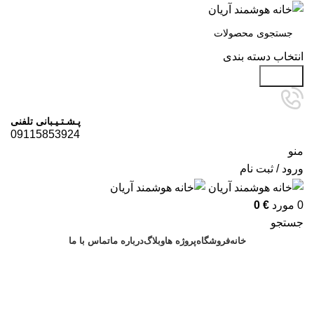
انتخاب دسته بندی
جستجو
پـشـتـیـبانی تلفنی
09115853924
منو
ورود / ثبت نام
0
مورد
€
0
جستجو
خانه
فروشگاه
پروژه ها
وبلاگ
درباره ما
تماس با ما
درخواست مشاوره
آرشیو برچسب ها: اسپیکر هوشمند
بابلسر