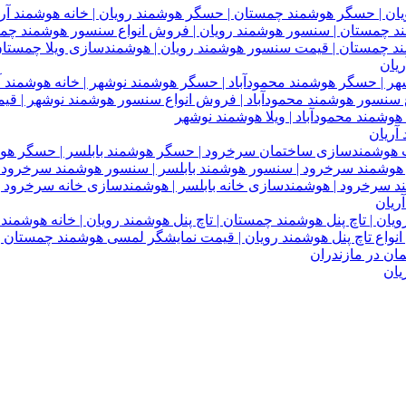
یان
آریان
ریان
یان