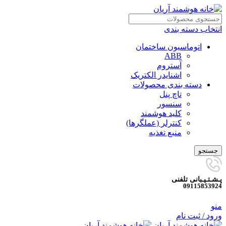
انتخاب دسته بندی
اتوماسیون ساختمان
ABB
آستروم
اشنایدر الکتریک
دسته بندی محصولات
تاچ پنل
سنسور
کلید هوشمند
کنترلر (عملگرها)
منبع تغذیه
جستجو
پـشـتـیـبانی تلفنی
09115853924
منو
ورود / ثبت نام