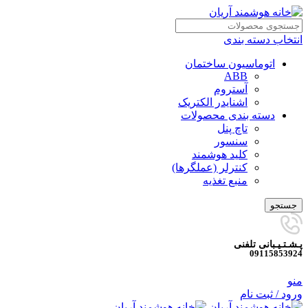
انتخاب دسته بندی
اتوماسیون ساختمان
ABB
آستروم
اشنایدر الکتریک
دسته بندی محصولات
تاچ پنل
سنسور
کلید هوشمند
کنترلر (عملگرها)
منبع تغذیه
جستجو
پـشـتـیـبانی تلفنی
09115853924
منو
ورود / ثبت نام