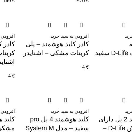
149
€
570
€
رید
افزودن به سبد خرید
افزودن 
ه
کادر کلید هوشمند – پلی
کادر ک
ترموپلاستیک D-Life سفید
کربنات مشکی – اشنایدر
اشناید
4
€
4
€
رید
افزودن به سبد خرید
افزودن 
کلید هوشمند 2 پل دارای
کلید هوشمند 4 پل pro
صفحه نمایش D-Life –
سفید – مدل System M