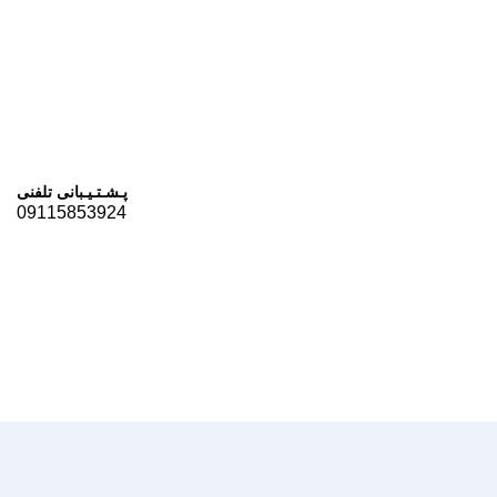
پـشـتـیـبانی تلفنی
09115853924