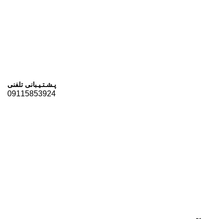
پـشـتـیـبانی تلفنی
09115853924