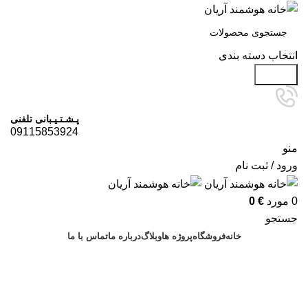
انتخاب دسته بندی
جستجو
پـشـتـیـبانی تلفنی
09115853924
منو
ورود / ثبت نام
0
مورد
€
0
جستجو
خانه
فروشگاه
پروژه ها
وبلاگ
درباره ما
تماس با ما
درخواست مشاوره
پروژه ها