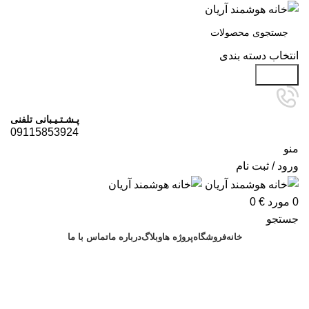
انتخاب دسته بندی
جستجو
پـشـتـیـبانی تلفنی
09115853924
منو
ورود / ثبت نام
0
مورد
€
0
جستجو
خانه
فروشگاه
پروژه ها
وبلاگ
درباره ما
تماس با ما
درخواست مشاوره
پروژه ها