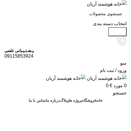
انتخاب دسته بندی
جستجو
پـشـتـیـبانی تلفنی
09115853924
منو
ورود / ثبت نام
0
مورد
€
0
جستجو
خانه
فروشگاه
پروژه ها
وبلاگ
درباره ما
تماس با ما
درخواست مشاوره
پروژه ها