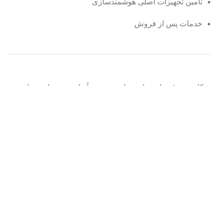
تأمین تجهیزات اصلی هوشمندسازی
خدمات پس از فروش
کلیه حقوق برای سایت خانه هوشمند آریان محفوظ می باشد.
طراحی و اجرا :
تیم داخلی آریان
فروشگاه
لیست علاقه مندی ها
0
مورد
سبد خرید
حساب من