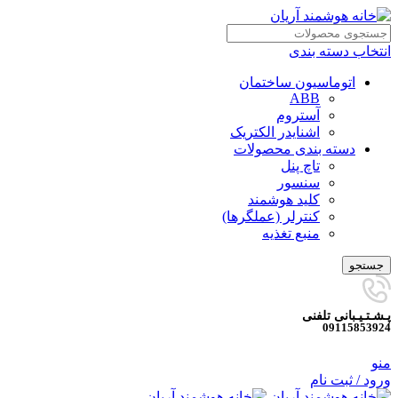
انتخاب دسته بندی
اتوماسیون ساختمان
ABB
آستروم
اشنایدر الکتریک
دسته بندی محصولات
تاچ پنل
سنسور
کلید هوشمند
کنترلر (عملگرها)
منبع تغذیه
جستجو
پـشـتـیـبانی تلفنی
09115853924
منو
ورود / ثبت نام