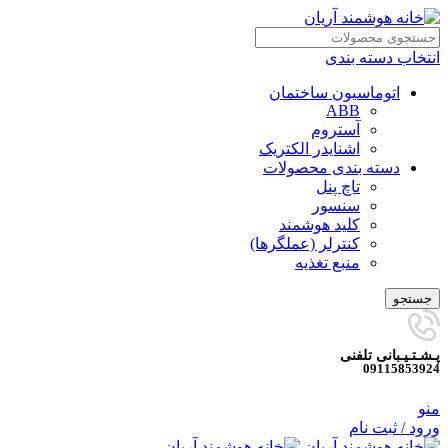
انتخاب دسته بندی
اتوماسیون ساختمان
ABB
آستروم
اشنایدر الکتریک
دسته بندی محصولات
تاچ پنل
سنسور
کلید هوشمند
کنترلر (عملگرها)
منبع تغذیه
جستجو
پـشـتـیـبانی تلفنی
09115853924
منو
ورود / ثبت نام