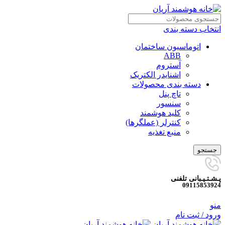
انتخاب دسته بندی
اتوماسیون ساختمان
ABB
آستروم
اشنایدر الکتریک
دسته بندی محصولات
تاچ پنل
سنسور
کلید هوشمند
کنترلر (عملگرها)
منبع تغذیه
جستجو
پـشـتـیـبانی تلفنی
09115853924
منو
ورود / ثبت نام